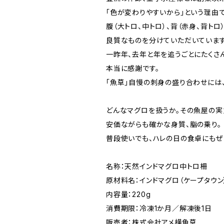
「色が変わりやすいから」という理由
腹（大トロ、中トロ）、背（赤身、背トロ
良質なものを分けていただいています
一昨年、去年と年を追うごとにたくさ
本当に感謝です。
「魚草」自慢の刺身の盛り合わせには
どんなマグロを扱うか。その魚屋の実
安価ながらも確かな身質、脂の乗り。
普段使いでも、ハレの日の食卓にもぜ
名称：天然インドマグロ中トロ柵
原材料名：インドマグロ（ケープタウン
内容量：220g
消費期限：冷凍1か月／解凍後1日
販売者：株式会社アメ横魚草