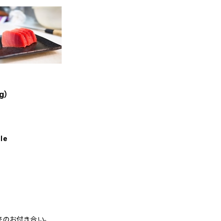
g）
le
来のお付き合い。