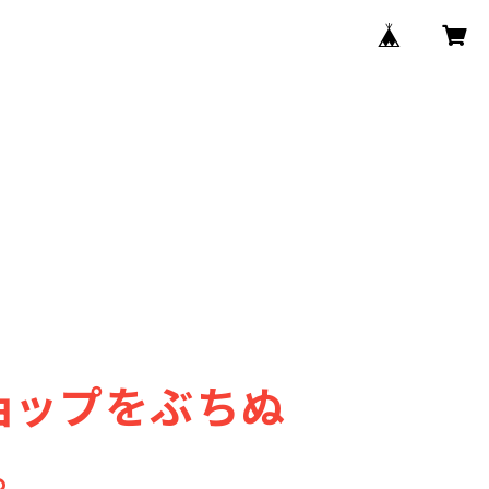
ョップをぶちぬ
。