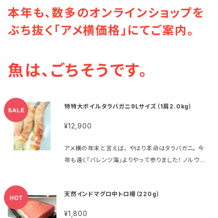
本年も、数多のオンラインショップを
ぶち抜く「アメ横価格」にてご案内。
魚は、ごちそうです。
特特大ボイルタラバガニ9Lサイズ（1肩2.0kg）
¥12,900
アメ横の年末と言えば、 やはり本命はタラバガニ。 今
年も遠く「バレンツ海」よりやって参りました！ ノルウェ
ーとロシアの船団が行き交うこの海には、 かつてタラ
バガニは生息していなかったと言います。 50年以上
天然インドマグロ中トロ柵（220g）
前、ロシアの研究者が移植したものが定着し、 今では、
「世界で一番資源量が豊富」と算定されるほど 大型で
¥1,800