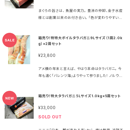
良質なタラバガニが獲れる漁場となりました。 ※ちな
みになんとバレンツ海産は、タラバガニの中では世界で
まぐろの旨さは、 魚屋の実力。 豊洲の仲卸、金子水産
唯一、 MSC認証（持続可能な海洋資源であるという認
様とは創業以来のお付き合い。 「色が変わりやすいか
定）まで取得！ 弊社は去年に引き続いて10トン超を買
ら」という理由で量販店の扱わない天然のインドマグロ
い付け、 今年もぎりぎりの廉価にてご案内いたします。
を、 腹（大トロ、中トロ）、背（赤身、背トロ）、さらに脳天
昨今、タラバガニの需要は世界中で高まっており、 特に
箱売り！特特大ボイルタラバガニ9Lサイズ（1肩2.0k
（頭の肉）やほほ肉に至るまで、 良質なものを分けてい
大型サイズについては中国などアジア圏の引き合いの
g）×2肩セット
ただいています。 一昨年、去年と年を追うごとにたくさ
強さから、 ますます価格が上昇傾向にあります。 この
んのご注文を頂けるようになり、 本当に感謝です。 「魚
¥23,800
お値段でのご提供は、 今年で最後となるかもしれませ
草」自慢の刺身の盛り合わせには、いつも必ずこのマグ
ん。 ぜひこの機会にお求めください！ ＊＊＊＊＊＊＊＊
ロが入ります。 どんなマグロを扱うか。その魚屋の実
アメ横の年末と言えば、 やはり本命はタラバガニ。 今
こちらは衝撃の9Lサイズ。（解凍前2.0kg） 太い脚をそ
力、価値観を示すものと考えます。 安価ながらも確か
年も遠く「バレンツ海」よりやって参りました！ ノルウェ
のままでも、 少し温めてバターソースでも。 1本1本、確
な身質、脂の乗り。 普段使いでも、ハレの日の食卓にも
ーとロシアの船団が行き交うこの海には、 かつてタラ
かな満足をお約束いたします。 オンラインショップ限定
ぜひ！！ 名称：天然インドマグロ中トロ柵 原材料名：イ
バガニは生息していなかったと言います。 50年以上
超特価にてご案内です‼ 名称：特特大ボイルタラバガニ
ンドマグロ（ケープタウン） 内容量：220g 消費期限：
箱売り！特大タラバガニ５Lサイズ1.0kg×5肩セット
前、ロシアの研究者が移植したものが定着し、 今では、
9Lサイズ 原材料名：タラバガニ（ロシア産） 内容量：1
冷凍1か月／解凍後1日 販売者：株式会社アメ横魚草
「世界で一番資源量が豊富」と算定されるほど 大型で
肩（解凍前2.0kg） 消費期限：冷凍1か月／解凍後冷蔵
¥33,000
東京都台東区上野6－10－7
良質なタラバガニが獲れる漁場となりました。 ※ちな
で3日間 販売者：株式会社アメ横魚草 東京
SOLD OUT
みになんとバレンツ海産は、タラバガニの中では世界で
都台東区上野6－10－7
唯一、 MSC認証（持続可能な海洋資源であるという認