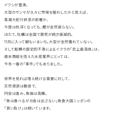
イワシが豊漁、
大型のサンマが久々に市場を賑わしたかと思えば、
黒潮大蛇行終息の影響か、
今度は秋深くなっても、鰹が全然戻らない。
ほたて、牡蠣は全国で斃死が続き壊滅的。
11月に入って鰤もいまいち。大型が全然獲れていない。
そして鮭鱒の歴史的不漁によるイクラの「史上最高値」は、
歳末商戦を控えた水産業界にとっては、
今冬一番の「事件」でもありました。
世界を見れば増え続ける需要に対して、
天然資源は脆弱で、
円安は進み、魚価は高騰。
「魚は食べるがお金は出さない」魚食大国ニッポンの
「買い負け」は続いています。