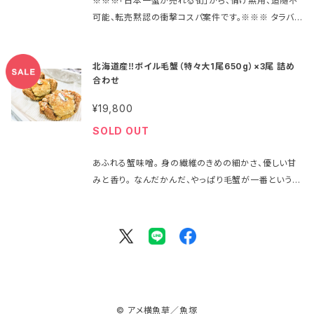
※※※「日本一蟹が売れる街」から、情け無用、追随不
定）まで取得！ 弊社は去年に引き続いて10トン超を買
可能、転売黙認の衝撃コスパ案件です。※※※ タラバガ
い付け、 今年もぎりぎりの廉価にてご案内いたします。
ニ５Lサイズ ×5肩 ひたすらタラバガニを満喫したい
昨今、タラバガニの需要は世界中で高まっており、 特に
方。 あるいはご近所の方との共同購入、 企業様の福利
大型サイズに関しては中国などアジア圏の引き合いの
北海道産‼ボイル毛蟹（特々大1尾650g）×3尾 詰め
厚生やプレゼント・景品などの用途にも。 業界最大手、
強さから 価格はますます上昇傾向にあります。 このお
合わせ
㈱築地蟹商の 「伝統の黒箱」を、ひと箱まるごとお届け
値段でのご提供は、 今年で最後となるかもしれませ
いたします！！ 名称：箱買いタラバガニ（５Lサイズ1.0kg
ん。 ぜひこの機会にお求めください！ ＊＊＊＊＊＊＊＊
¥19,800
×5肩） 原材料名：タラバガニ（ロシア産） 内容量：5肩
衝撃の9Lサイズ（解凍前2.0kg）は 太い脚をそのまま
SOLD OUT
（解凍前5.0kg） 消費期限：冷凍1か月／解凍後冷蔵で
でも、 少し温めてバターソースでも。 1本1本、確かな満
3日間 販売者：株式会社アメ横魚草 東京都台
足をお約束いたします。 こちらは原価ギリギリの箱売り
あふれる蟹味噌。 身の繊維のきめの細かさ、優しい甘
東区上野6－10－7
価格‼ オンラインショップ限定超特価にてご案内です‼
みと香り。 なんだかんだ、やっぱり毛蟹が一番という声
名称：箱売り！特特大ボイルタラバガニ9Lサイズ×2肩
は店頭でも多く。 今年は国産の良質な大型を数量限定
セット 原材料名：タラバガニ（ロシア産） 内容量：２肩
で確保！！ 特価にてご案内いたします！！ ＊＊＊＊＊＊＊
（解凍前4.0kg） 消費期限：冷凍1か月／解凍後冷蔵で
＊ こちらは650g超の特大サイズ。 1杯を2～3人で食
3日間 販売者：株式会社アメ横魚草 東京都
べてもご満足頂けるボリューム感。 冷たいままでも、鍋
台東区上野6－10－7
や深めのフライパンで軽く蒸して頂いても最高です。 名
称：北海道産・ボイル毛蟹 原材料名：毛蟹（北海道産）
内容量：3尾（解凍前650g×3 約2kg） 消費期限：冷
© アメ横魚草／魚塚